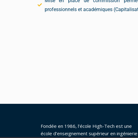
Mise en place de commission permett
professionnels et académiques (Capitalisat
Fondée en 1986, l’école High-Tech est une
école d’enseignement supérieur en ingénierie